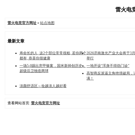
雷火电竞
雷火电竞官方网址
»
站点地图
最新文章
寿命长的人, 这2个部位常常很粗, 若你两个
2026济南激光产业大会将于3月
都有, 恭喜你很健康
举行
一场5-0踢出意甲惨案，国米新帅创历史，
一地开设“浑身不得劲门诊”
超级后卫独造两球
高智商反派逼主角绝境破局，
满！
淡颜舒适区～妆越淡人越好看
查看网站首页:
雷火电竞官方网址